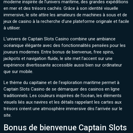
moderne inspirée de l’univers maritime, des grandes expéditions
Machines à sous et jeux disponibles
en mer et des trésors cachés. Grâce à son identité visuelle
Captain Slots Casino sur mobile
immersive, le site attire les amateurs de machines à sous et de
Méthodes de paiement
jeux de casino à la recherche d’une plateforme originale et facile
Explorez les trésors de Captain Casino
à utiliser.
L’expérience Captain Slots Casino
Une plateforme pensée pour les joueurs modernes
L’univers de Captain Slots Casino combine une ambiance
Univers maritime et aventure en ligne
océanique élégante avec des fonctionnalités pensées pour les
FAQ Captain Casino
joueurs modernes. Entre bonus de bienvenue, free spins,
jackpots et navigation fluide, le site met l’accent sur une
expérience divertissante accessible aussi bien sur ordinateur
que sur mobile.
Le thème du capitaine et de l’exploration maritime permet à
Captain Slots Casino de se démarquer des casinos en ligne
traditionnels. Les couleurs inspirées de l’océan, les éléments
visuels liés aux navires et les détails rappelant les cartes aux
trésors créent une atmosphère immersive dès l’arrivée sur le
site.
Bonus de bienvenue Captain Slots