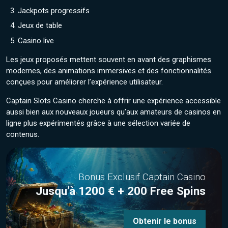
Jackpots progressifs
Jeux de table
Casino live
Les jeux proposés mettent souvent en avant des graphismes
modernes, des animations immersives et des fonctionnalités
conçues pour améliorer l’expérience utilisateur.
Captain Slots Casino cherche à offrir une expérience accessible
aussi bien aux nouveaux joueurs qu’aux amateurs de casinos en
ligne plus expérimentés grâce à une sélection variée de
contenus.
Bonus Exclusif Captain Casino
Jusqu’à 1200 € + 200 Free Spins
Obtenir le bonus