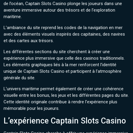
de l’océan, Captain Slots Casino plonge les joueurs dans une
aventure immersive autour des trésors et de l’exploration
maritime.
L’ambiance du site reprend les codes de la navigation en mer
avec des éléments visuels inspirés des capitaines, des navires
et des cartes aux trésors.
Les différentes sections du site cherchent à créer une
expérience plus immersive que celle des casinos traditionnels.
Les éléments graphiques liés à la mer renforcent l’identité
unique de Captain Slots Casino et participent à l’atmosphère
générale du site.
L’univers maritime permet également de créer une cohérence
visuelle entre les bonus, les jeux et les différentes pages du site.
Cette identité originale contribue à rendre l’expérience plus
mémorable pour les joueurs.
L’expérience Captain Slots Casino