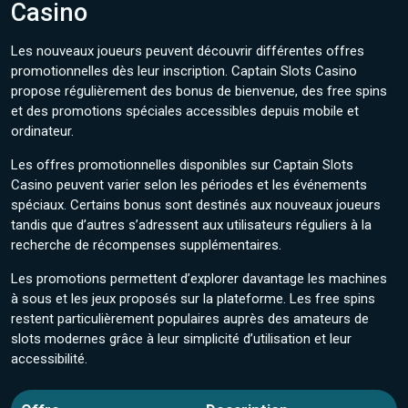
Casino
Les nouveaux joueurs peuvent découvrir différentes offres
promotionnelles dès leur inscription. Captain Slots Casino
propose régulièrement des bonus de bienvenue, des free spins
et des promotions spéciales accessibles depuis mobile et
ordinateur.
Les offres promotionnelles disponibles sur Captain Slots
Casino peuvent varier selon les périodes et les événements
spéciaux. Certains bonus sont destinés aux nouveaux joueurs
tandis que d’autres s’adressent aux utilisateurs réguliers à la
recherche de récompenses supplémentaires.
Les promotions permettent d’explorer davantage les machines
à sous et les jeux proposés sur la plateforme. Les free spins
restent particulièrement populaires auprès des amateurs de
slots modernes grâce à leur simplicité d’utilisation et leur
accessibilité.