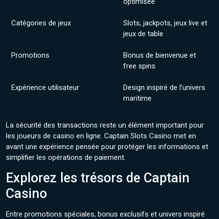
optimisée
Catégories de jeux
Slots, jackpots, jeux live et
jeux de table
Promotions
Bonus de bienvenue et
free spins
Expérience utilisateur
Design inspiré de l’univers
maritime
La sécurité des transactions reste un élément important pour
les joueurs de casino en ligne. Captain Slots Casino met en
avant une expérience pensée pour protéger les informations et
simplifier les opérations de paiement.
Explorez les trésors de Captain
Casino
Entre promotions spéciales, bonus exclusifs et univers inspiré