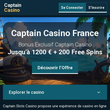
Captain
Se Connecter
S’Inscrire
Casino
Captain Casino France
Bonus Exclusif Captain Casino
Jusqu’à 1200 € + 200 Free Spins
Découvrir l’Offre
Explorer le casino
Explorer le casino
Bonus de bienvenue Captain Slots Casino
Captain Slots Casino propose une expérience de casino en ligne
Pourquoi choisir Captain Slots Casino ?