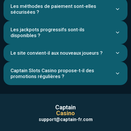
Les méthodes de paiement sont-elles
Oui, la plateforme peut être utilisée directement depuis 
sécurisées ?
un navigateur mobile sans téléchargement complexe.
Les jackpots progressifs sont-ils
Captain Slots Casino peut proposer différentes 
disponibles ?
solutions de paiement modernes avec des systèmes de 
sécurité destinés à protéger les transactions des 
utilisateurs.
Le site convient-il aux nouveaux joueurs ?
Selon les jeux disponibles sur la plateforme, certains 
jackpots progressifs peuvent être accessibles aux 
joueurs.
Captain Slots Casino propose-t-il des
Oui, l’interface intuitive et les différentes catégories de 
promotions régulières ?
jeux permettent aux nouveaux utilisateurs de découvrir 
facilement l’univers du casino en ligne.
Oui, différentes promotions saisonnières et offres 
spéciales peuvent être proposées aux joueurs réguliers.
Captain
Casino
support@captain-fr.com