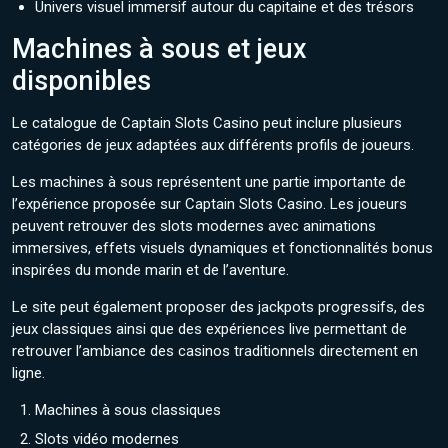
Univers visuel immersif autour du capitaine et des trésors
Machines à sous et jeux
disponibles
Le catalogue de Captain Slots Casino peut inclure plusieurs
catégories de jeux adaptées aux différents profils de joueurs.
Les machines à sous représentent une partie importante de
l’expérience proposée sur Captain Slots Casino. Les joueurs
peuvent retrouver des slots modernes avec animations
immersives, effets visuels dynamiques et fonctionnalités bonus
inspirées du monde marin et de l’aventure.
Le site peut également proposer des jackpots progressifs, des
jeux classiques ainsi que des expériences live permettant de
retrouver l’ambiance des casinos traditionnels directement en
ligne.
Machines à sous classiques
Slots vidéo modernes