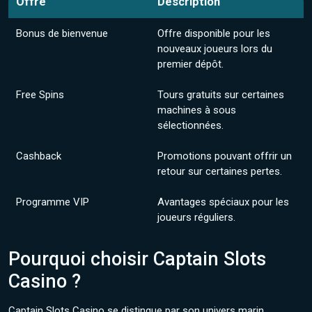
Offre
Description
Bonus de bienvenue
Offre disponible pour les
nouveaux joueurs lors du
premier dépôt.
Free Spins
Tours gratuits sur certaines
machines à sous
sélectionnées.
Cashback
Promotions pouvant offrir un
retour sur certaines pertes.
Programme VIP
Avantages spéciaux pour les
joueurs réguliers.
Pourquoi choisir Captain Slots
Casino ?
Captain Slots Casino se distingue par son univers marin